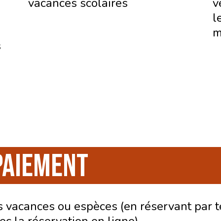
vacances scolaires
v
l
m
s
PAIEMENT
 vacances ou espèces (en réservant par 
c la réservation en ligne).