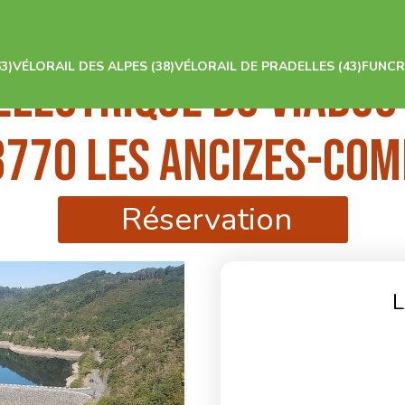
3)
VÉLORAIL DES ALPES (38)
VÉLORAIL DE PRADELLES (43)
FUNCR
ELECTRIQUE DU VIADUC
3770 Les Ancizes-Com
Réservation
L