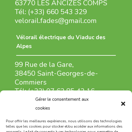
63770 LES ANCIZES COMPS
Tél:
(+33) 660 543 329
velorail.fades@gmail.com
Vélorail électrique du Viaduc des
Alpes
99 Rue de la Gare,
38450 Saint-Georges-de-
Commiers
Tél:
(+33)
07 63 85 42 16
velorail.alpes@gmail.com
Gérer le consentement aux
cookies
Vélorail de Pradelles
Pour offrir les meilleures expériences, nous utilisons des technologies
telles que les cookies pour stocker et/ou accéder aux informations des
appareils. Le fait de consentir à ces technologies nous permettra de